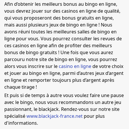
Afin d’obtenir les meilleurs bonus au bingo en ligne,
vous devrez jouer sur des casinos en ligne de qualité,
qui vous proposeront des bonus gratuits en ligne,
mais aussi plusieurs jeux de bingo en ligne ! Nous
avons réuni toutes les meilleures salles de bingo en
ligne pour vous. Vous pourrez consulter les revues de
ces casinos en ligne afin de profiter des meilleurs
bonus de bingo gratuits ! Une fois que vous aurez
parcouru notre site de bingo en ligne, vous pourrez
alors vous inscrire sur le
casino en ligne
de votre choix
et jouer au bingo en ligne, parmi d’autres jeux d’argent
en ligne et remporter toujours plus d’argent après
chaque tirage !
Et puis si de temps à autre vous voulez faire une pause
avec le bingo, nous vous recommandons un autre jeu
passionnant, le blackjack. Rendez-vous sur notre site
spécialisé
www.blackjack-france.net
pour plus
d'informations.