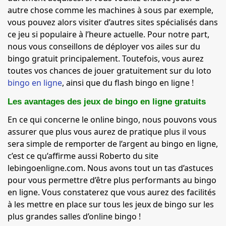
autre chose comme les machines à sous par exemple,
vous pouvez alors visiter d’autres sites spécialisés dans
ce jeu si populaire à l’heure actuelle. Pour notre part,
nous vous conseillons de déployer vos ailes sur du
bingo gratuit principalement. Toutefois, vous aurez
toutes vos chances de jouer gratuitement sur du loto
bingo en ligne
, ainsi que du flash bingo en ligne !
Les avantages des jeux de bingo en ligne gratuits
En ce qui concerne le online bingo, nous pouvons vous
assurer que plus vous aurez de pratique plus il vous
sera simple de remporter de l’argent au bingo en ligne,
c’est ce qu’affirme aussi Roberto du site
lebingoenligne.com. Nous avons tout un tas d’astuces
pour vous permettre d’être plus performants au bingo
en ligne. Vous constaterez que vous aurez des facilités
à les mettre en place sur tous les jeux de bingo sur les
plus grandes salles d’online bingo !