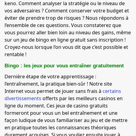
keno. Comment analyser la stratégie ou le niveau de
vos adversaires ? Comment conserver votre budget et
éviter de prendre trop de risques ? Nous répondons à
l’ensemble de ces questions. Vous constaterez que
vous pourrez aller bien loin au niveau des gains, même
sur un jeu de bingo en ligne gratuit sans inscription !
Croyez-nous lorsque l’on vous dit que c’est possible et
rentable !
Bingo : les jeux pour vous entraîner gratuitement
Dernière étape de votre apprentissage :
l’entraînement, la pratique bien-sûr ! Notre site
Internet vous permet de jouer sans frais à
certains
divertissements
offerts par les meilleurs casinos en
ligne du moment. Ces jeux de casino gratuits
formeront pour vous un bel entraînement et une
façon ludique de vous familiariser au jeu et de mettre
en pratique toutes les connaissances théoriques
durement acquises. Si vous vouliez ensuite jouer à