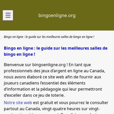
☰
bingoenligne.org
Bingo en ligne : le guide sur les meilleures salles de bingo en ligne !
Bingo en ligne : le guide sur les meilleures salles de
bingo en ligne !
Bienvenue sur bingoenligne.org ! En tant que
professionnels des jeux d’argent en ligne au Canada,
nous avons élaboré ce site web afin de fournir aux
joueurs canadiens l’essentiel des éléments
d’information et la pédagogie qui leur permettront
d’exceller dans ce jeu de loterie.
Notre site web
est gratuit et vous pourrez le consulter
partout au Canada, vingt-quatre heures sur vingt-