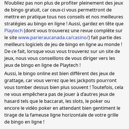
N’oubliez pas non plus de profiter pleinement des jeux
de bingo gratuit, car ceux-ci vous permettront de
mettre en pratique tous nos conseils et nos meilleures
stratégies au bingo en ligne ! Aussi, gardez en tête que
Playtech
(dont vous trouverez une revue complète sur
le site
www.parieraucanada.ca/casino/
) fait partie des
meilleurs logiciels de jeu de bingo en ligne au monde !
De ce fait, lorsque vous vous trouverez sur un site de
jeux, nous vous conseillons de vous diriger vers les
jeux de bingo en ligne de Playtech !
Aussi, le bingo online est bien différent des jeux de
grattage, car vous verrez que les jackpots pourront
vous tomber dessus bien plus souvent ! Toutefois, cela
ne vous empêchera pas de jouer à d’autres jeux de
hasard tels que le baccarat, les slots, le poker ou
encore le vidéo poker en attendant bien gentiment le
tirage de la fameuse ligne horizontale de votre grille
de bingo en ligne !