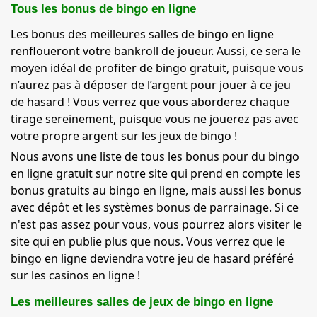
Tous les bonus de bingo en ligne
Les bonus des meilleures salles de bingo en ligne
renfloueront votre bankroll de joueur. Aussi, ce sera le
moyen idéal de profiter de bingo gratuit, puisque vous
n’aurez pas à déposer de l’argent pour jouer à ce jeu
de hasard ! Vous verrez que vous aborderez chaque
tirage sereinement, puisque vous ne jouerez pas avec
votre propre argent sur les jeux de bingo !
Nous avons une liste de tous les bonus pour du bingo
en ligne gratuit sur notre site qui prend en compte les
bonus gratuits au bingo en ligne, mais aussi les bonus
avec dépôt et les systèmes bonus de parrainage. Si ce
n'est pas assez pour vous, vous pourrez alors visiter le
site qui en publie plus que nous. Vous verrez que le
bingo en ligne deviendra votre jeu de hasard préféré
sur les casinos en ligne !
Les meilleures salles de jeux de bingo en ligne