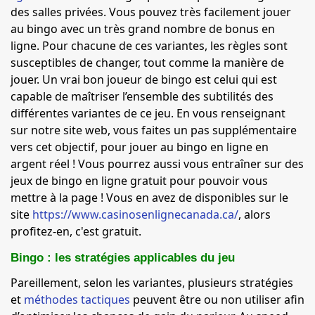
des salles privées. Vous pouvez très facilement jouer
au bingo avec un très grand nombre de bonus en
ligne. Pour chacune de ces variantes, les règles sont
susceptibles de changer, tout comme la manière de
jouer. Un vrai bon joueur de bingo est celui qui est
capable de maîtriser l’ensemble des subtilités des
différentes variantes de ce jeu. En vous renseignant
sur notre site web, vous faites un pas supplémentaire
vers cet objectif, pour jouer au bingo en ligne en
argent réel ! Vous pourrez aussi vous entraîner sur des
jeux de bingo en ligne gratuit pour pouvoir vous
mettre à la page ! Vous en avez de disponibles sur le
site
https://www.casinosenlignecanada.ca/
, alors
profitez-en, c'est gratuit.
Bingo : les stratégies applicables du jeu
Pareillement, selon les variantes, plusieurs stratégies
et
méthodes tactiques
peuvent être ou non utiliser afin