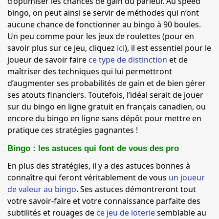
d’optimiser les chances de gain du parieur. Au speed
bingo, on peut ainsi se servir de méthodes qui n’ont
aucune chance de fonctionner au bingo à 90 boules.
Un peu comme pour les jeux de roulettes (pour en
savoir plus sur ce jeu, cliquez
ici
), il est essentiel pour le
joueur de savoir faire
ce type de distinction
et de
maîtriser des techniques qui lui permettront
d’augmenter ses probabilités de gain et de bien gérer
ses atouts financiers. Toutefois, l’idéal serait de jouer
sur du bingo en ligne gratuit en français canadien, ou
encore du bingo en ligne sans dépôt pour mettre en
pratique ces stratégies gagnantes !
Bingo : les astuces qui font de vous des pro
En plus des stratégies, il y a des astuces bonnes à
connaître qui feront véritablement de vous
un joueur
de valeur au bingo
. Ses astuces démontreront tout
votre savoir-faire et votre connaissance parfaite des
subtilités et rouages de
ce jeu de loterie
semblable au